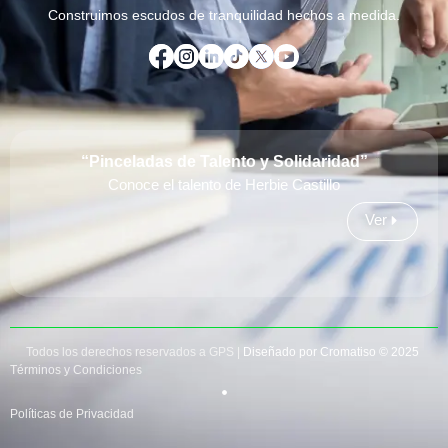
Construimos escudos de tranquilidad hechos a medida.
“Pinceladas de Talento y Solidaridad”
Conoce el talento de Herbie Castillo
Ver
Todos los derechos reservados a GPS |
Diseñado por Cromatiso © 2025
Términos y Condiciones
Políticas de Privacidad