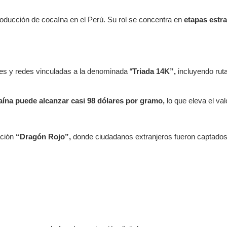
producción de cocaína en el Perú. Su rol se concentra en
etapas estra
ales y redes vinculadas a la denominada “
Triada 14K”,
incluyendo rut
caína puede alcanzar casi 98 dólares por gramo,
lo que eleva el va
ción
“Dragón Rojo”,
donde ciudadanos extranjeros fueron captados m