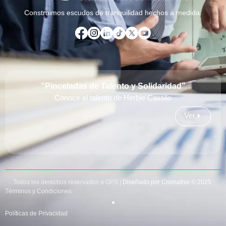
Construimos escudos de tranquilidad hechos a medida.
“Pinceladas de Talento y Solidaridad”
Conoce el talento de Herbie Castillo
Ver
Todos los derechos reservados a GPS |
Diseñado por Cromatiso © 2025
Términos y Condiciones
Políticas de Privacidad