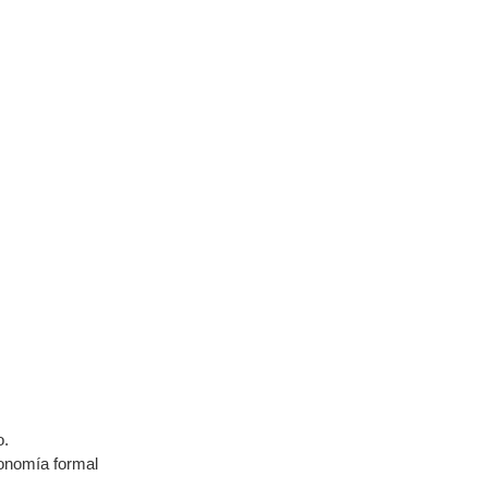
o.
conomía formal